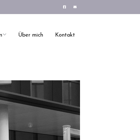
n
Über mich
Kontakt
Prozessimplementie
ge
rung
Ihre Vorteile
ng
Psychische
Belastungen am
Arbeitsplatz