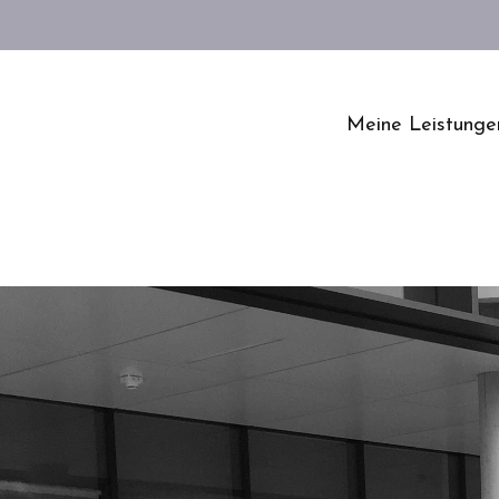
Meine Leistunge
Fitness@work
Betriebliches
Gesundheitsmana
ment
Konzentrations- &
Entspannungsübu
en