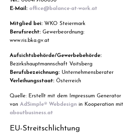
Tel.:
0664/9180838
E-Mail:
office@balance-at-work.at
Mitglied bei:
WKO Steiermark
Berufsrecht:
Gewerbeordnung:
www.ris.bka.gv.at
Aufsichtsbehörde/Gewerbebehörde:
Bezirkshauptmannschaft Voitsberg
Berufsbezeichnung:
Unternehmensberater
Verleihungsstaat:
Österreich
Quelle: Erstellt mit dem Impressum Generator
von
AdSimple® Webdesign
in Kooperation mit
aboutbusiness.at
EU-Streitschlichtung