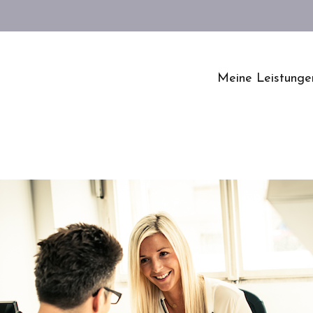
Meine Leistunge
Fitness@work
Betriebliches
Gesundheitsmana
ment
Konzentrations- &
Entspannungsübu
en