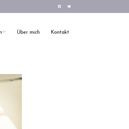
n
Über mich
Kontakt
Prozessimplementie
ge
rung
Ihre Vorteile
ng
Psychische
Belastungen am
Arbeitsplatz