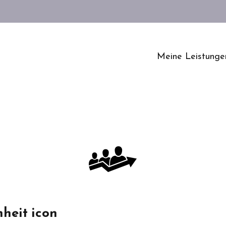
Meine Leistunge
Fitness@work
Betriebliches
Gesundheitsmana
ment
Konzentrations- &
Entspannungsübu
en
heit icon