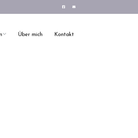
n
Über mich
Kontakt
Prozessimplementie
ge
rung
Ihre Vorteile
ng
Psychische
Belastungen am
Arbeitsplatz